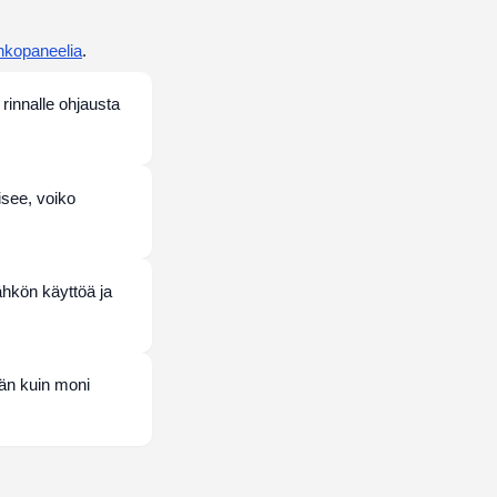
nkopaneelia
.
rinnalle ohjausta
isee, voiko
ähkön käyttöä ja
än kuin moni