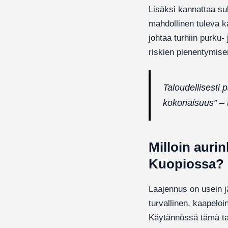
Lisäksi kannattaa suh
mahdollinen tuleva ka
johtaa turhiin purku
riskien pienentymise
Taloudellisesti 
kokonaisuus” – t
Milloin auri
Kuopiossa?
Laajennus on usein j
turvallinen, kaapeloi
Käytännössä tämä tark