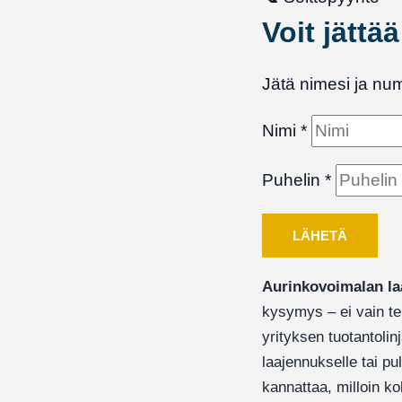
Voit jättä
Jätä nimesi ja nu
Nimi
*
Puhelin
*
LÄHETÄ
Aurinkovoimalan laa
kysymys – ei vain t
yrityksen tuotantolin
laajennukselle tai pu
kannattaa, milloin ko