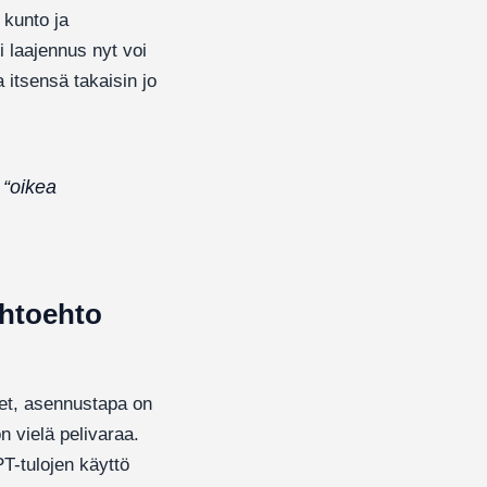
 kunto ja
i laajennus nyt voi
 itsensä takaisin jo
 “oikea
ihtoehto
set, asennustapa on
n vielä pelivaraa.
PT-tulojen käyttö