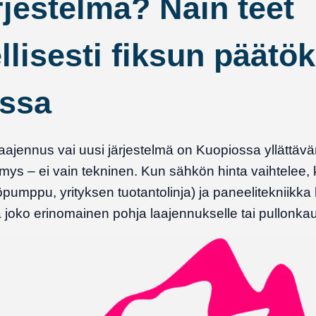
rjestelmä? Näin teet
llisesti fiksun päätö
ssa
aajennus vai uusi järjestelmä on Kuopiossa yllättävä
ymys – ei vain tekninen. Kun sähkön hinta vaihtelee,
umppu, yrityksen tuotantolinja) ja paneelitekniikka 
la joko erinomainen pohja laajennukselle tai pullonka