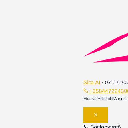
Silta AI
·
07.07.20
+35844722430
Etusivu
/
Artikkelit
/
Aurinko
📞
Soittopyyntö