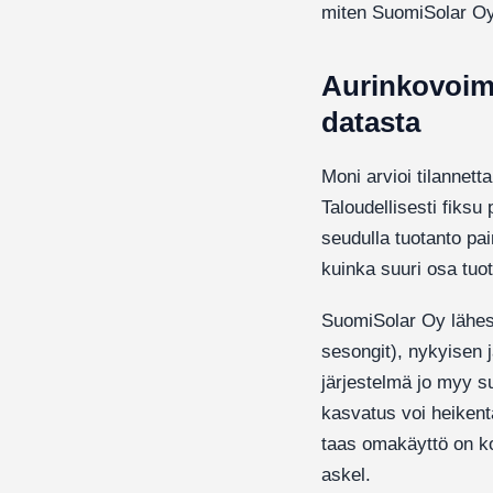
miten SuomiSolar Oy
Aurinkovoima
datasta
Moni arvioi tilannett
Taloudellisesti fiksu
seudulla tuotanto pa
kuinka suuri osa tuot
SuomiSolar Oy lähesty
sesongit), nykyisen 
järjestelmä jo myy 
kasvatus voi heikentä
taas omakäyttö on k
askel.