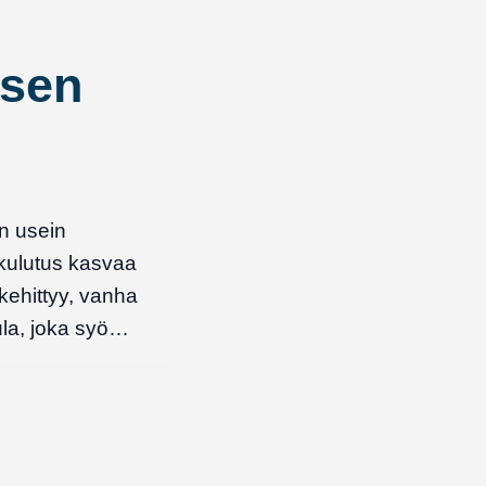
ksen
n usein
 kulutus kasvaa
kehittyy, vanha
ula, joka syö…