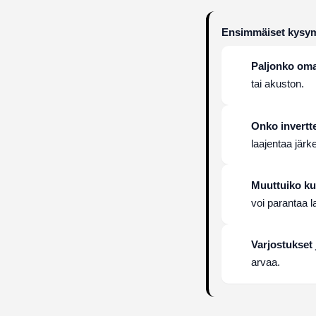
Ensimmäiset kysymy
Paljonko oma
tai akuston.
Onko invertte
laajentaa järk
Muuttuiko ku
voi parantaa 
Varjostukset
arvaa.