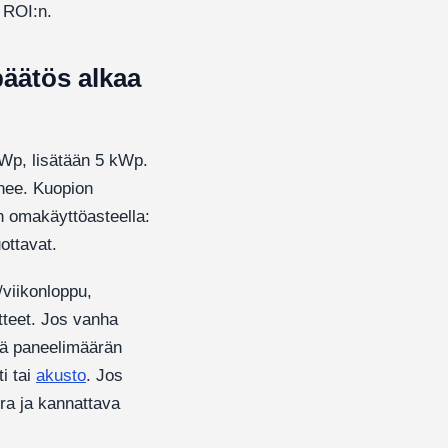
 ROI:n.
päätös alkaa
 kWp, lisätään 5 kWp.
enee. Kuopion
n omakäyttöasteella:
ottavat.
/viikonloppu,
tteet. Jos vanha
kä paneelimäärän
i tai
akusto
. Jos
ora ja kannattava