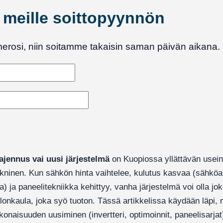
ä meille soittopyynnön
merosi, niin soitamme takaisin saman päivän aikana.
jennus vai uusi järjestelmä
on Kuopiossa yllättävän usein 
ekninen. Kun sähkön hinta vaihtelee, kulutus kasvaa (sähkö
ja) ja paneelitekniikka kehittyy, vanha järjestelmä voi olla j
llonkaula, joka syö tuoton. Tässä artikkelissa käydään läpi, 
konaisuuden uusiminen (invertteri, optimoinnit, paneelisarja