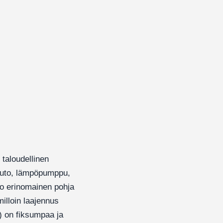
taloudellinen
auto, lämpöpumppu,
oko erinomainen pohja
milloin laajennus
t) on fiksumpaa ja