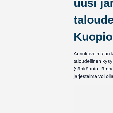
uusi jä
taloude
Kuopio
Aurinkovoimalan l
taloudellinen kys
(sähköauto, lämpöp
järjestelmä voi ol