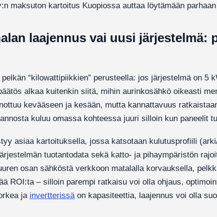
:n maksuton kartoitus Kuopiossa auttaa löytämään parhaan
lan laajennus vai uusi järjestelmä: 
a pelkän “kilowattipiikkien” perusteella: jos järjestelmä on 5
 päätös alkaa kuitenkin siitä, mihin aurinkosähkö oikeasti m
inottuu kevääseen ja kesään, mutta kannattavuus ratkaistaa
annosta kuluu omassa kohteessa juuri silloin kun paneelit tu
y asiaa kartoituksella, jossa katsotaan kulutusprofiili (arki
järjestelmän tuotantodata sekä katto- ja pihaympäristön rajoi
suuren osan sähköstä verkkoon matalalla korvauksella, pelk
ä ROI:ta – silloin parempi ratkaisu voi olla ohjaus, optimoint
orkea ja
invertterissä
on kapasiteettia, laajennus voi olla su