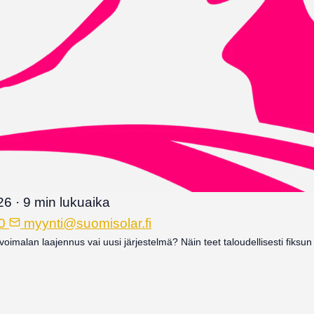
26
·
9 min lukuaika
0
myynti@suomisolar.fi
voimalan laajennus vai uusi järjestelmä? Näin teet taloudellisesti fiks