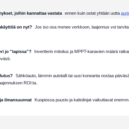
kset, joihin kannattaa vastata
ennen kuin ostat yhtään uutta
auri
käyttöä on nyt?
Jos iso osa menee verkkoon, laajennus voi tarvita 
ri jo “tapissa”?
Invertterin mitoitus ja MPPT-kanavien määrä ratka
evästi.
lutus?
Sähköauto, lämmin autotalli tai uusi koneanta nostaa päiväs
laajennuksen ROI:ta.
 ja ilmansuunnat
Kuopiossa puusto ja kattolinjat vaikuttavat enemm