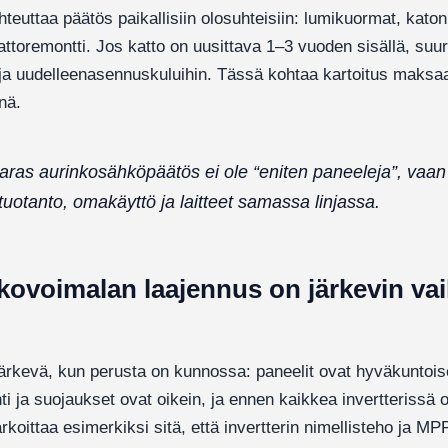
teuttaa päätös paikallisiin olosuhteisiin: lumikuormat, katon
ttoremontti. Jos katto on uusittava 1–3 vuoden sisällä, suur
- ja uudelleenasennuskuluihin. Tässä kohtaa kartoitus maksaa
nä.
paras aurinkosähköpäätös ei ole “eniten paneeleja”, vaan
uotanto, omakäyttö ja laitteet samassa linjassa.
nkovoimalan laajennus on järkevin va
ärkevä, kun perusta on kunnossa: paneelit ovat hyväkuntoi
nti ja suojaukset ovat oikein, ja ennen kaikkea invertterissä o
oittaa esimerkiksi sitä, että invertterin nimellisteho ja MP