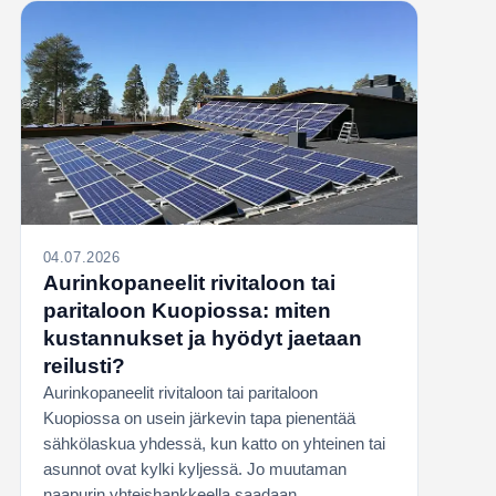
04.07.2026
Aurinkopaneelit rivitaloon tai
paritaloon Kuopiossa: miten
kustannukset ja hyödyt jaetaan
reilusti?
Aurinkopaneelit rivitaloon tai paritaloon
Kuopiossa on usein järkevin tapa pienentää
sähkölaskua yhdessä, kun katto on yhteinen tai
asunnot ovat kylki kyljessä. Jo muutaman
naapurin yhteishankkeella saadaan