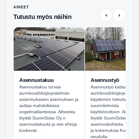
AIHEET
‹
›
Tutustu myös näihin
Asennustakuu
Asennustyö
Asennustakuu turvaa
Asennustyö kattaa
aurinkosähköjärjestelmän
aurinkosähköjärjestelmi
asianmukaisen asennuksen ja
käytännön toteutuksen
auttaa mahdollisissa
suunnitelmista
ongelmatilanteissa. Aiheesta
käyttöönottoon. Aiheesta
löydät SuomiSolar Oy:n
löydät SuomiSolar Oy:n
asennustakuuta ja sen ehtoja
asennuskohteita, työvaih
koskevat…
ja kokemuksia Kuopion
seudulta.