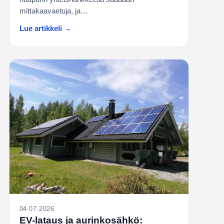
mittakaavaetuja, ja…
Lue artikkeli →
04.07.2026
EV-lataus ja aurinkosähkö: