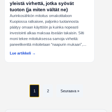
yleistä virhettä, jotka syövät
tuoton (ja miten vältät ne)
Aurinkosähkön mitoitus omakotitaloon
Kuopiossa ratkaisee, paljonko tuotannosta
päätyy omaan käyttöön ja kuinka nopeasti
investointi alkaa maksaa itseään takaisin. Silti
moni tekee mitoituksessa samoja virheitä:
paneelikenttä mitoitetaan “naapurin mukaan”,…
Lue artikkeli →
Artikkelien
1
2
Seuraava »
sivutus