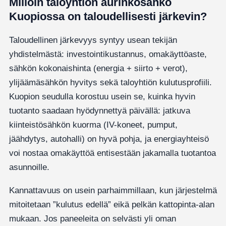
Milloin taloyhtiön aurinkosähkö
Kuopiossa on taloudellisesti järkevin?
Taloudellinen järkevyys syntyy usean tekijän
yhdistelmästä: investointikustannus, omakäyttöaste,
sähkön kokonaishinta (energia + siirto + verot),
ylijäämäsähkön hyvitys sekä taloyhtiön kulutusprofiili.
Kuopion seudulla korostuu usein se, kuinka hyvin
tuotanto saadaan hyödynnettyä päivällä: jatkuva
kiinteistösähkön kuorma (IV-koneet, pumput,
jäähdytys, autohalli) on hyvä pohja, ja energiayhteisö
voi nostaa omakäyttöä entisestään jakamalla tuotantoa
asunnoille.
Kannattavuus on usein parhaimmillaan, kun järjestelmä
mitoitetaan ”kulutus edellä” eikä pelkän kattopinta-alan
mukaan. Jos paneeleita on selvästi yli oman