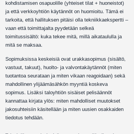
kohdistamisen osapuolille (yhteiset tilat + huoneistot)
ja että verkkoyhtiön käytännöt on huomioitu. Tämä ei
tarkoita, että hallituksen pitäisi olla tekniikkaekspertti –
vaan että toimittajalta pyydetään selkeä
toimitussisältö: kuka tekee mitä, millä aikataululla ja
mitä se maksaa.
Sopimuksissa keskeisiä ovat urakkasopimus (sisältö,
vastuut, takuut), huolto- ja valvontakäytännöt (miten
tuotantoa seurataan ja miten vikaan reagoidaan) sekä
mahdollinen ylijäämäsähkön myyntiä koskeva
sopimus. Lisäksi taloyhtiön sisäiset pelisäännöt
kannattaa kirjata ylös: miten mahdolliset muutokset
jakosuhteisiin käsitellään ja miten uusien osakkaiden
tiedotus tehdään.