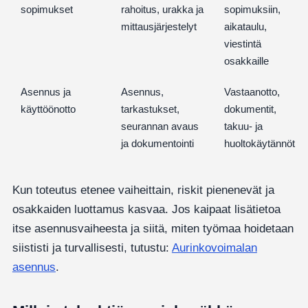
sopimukset
rahoitus, urakka ja
sopimuksiin,
mittausjärjestelyt
aikataulu,
viestintä
osakkaille
Asennus ja
Asennus,
Vastaanotto,
käyttöönotto
tarkastukset,
dokumentit,
seurannan avaus
takuu- ja
ja dokumentointi
huoltokäytännöt
Kun toteutus etenee vaiheittain, riskit pienenevät ja
osakkaiden luottamus kasvaa. Jos kaipaat lisätietoa
itse asennusvaiheesta ja siitä, miten työmaa hoidetaan
siististi ja turvallisesti, tutustu:
Aurinkovoimalan
asennus
.