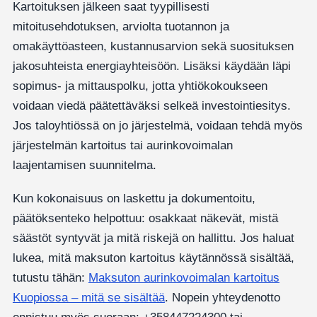
Kartoituksen jälkeen saat tyypillisesti
mitoitusehdotuksen, arviolta tuotannon ja
omakäyttöasteen, kustannusarvion sekä suosituksen
jakosuhteista energiayhteisöön. Lisäksi käydään läpi
sopimus- ja mittauspolku, jotta yhtiökokoukseen
voidaan viedä päätettäväksi selkeä investointiesitys.
Jos taloyhtiössä on jo järjestelmä, voidaan tehdä myös
järjestelmän kartoitus tai aurinkovoimalan
laajentamisen suunnitelma.
Kun kokonaisuus on laskettu ja dokumentoitu,
päätöksenteko helpottuu: osakkaat näkevät, mistä
säästöt syntyvät ja mitä riskejä on hallittu. Jos haluat
lukea, mitä maksuton kartoitus käytännössä sisältää,
tutustu tähän:
Maksuton aurinkovoimalan kartoitus
Kuopiossa – mitä se sisältää
. Nopein yhteydenotto