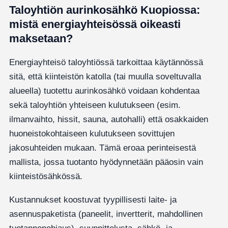
Taloyhtiön aurinkosähkö Kuopiossa:
mistä energiayhteisössä oikeasti
maksetaan?
Energiayhteisö taloyhtiössä tarkoittaa käytännössä
sitä, että kiinteistön katolla (tai muulla soveltuvalla
alueella) tuotettu aurinkosähkö voidaan kohdentaa
sekä taloyhtiön yhteiseen kulutukseen (esim.
ilmanvaihto, hissit, sauna, autohalli) että osakkaiden
huoneistokohtaiseen kulutukseen sovittujen
jakosuhteiden mukaan. Tämä eroaa perinteisestä
mallista, jossa tuotanto hyödynnetään pääosin vain
kiinteistösähkössä.
Kustannukset koostuvat tyypillisesti laite- ja
asennuspaketista (paneelit, invertterit, mahdollinen