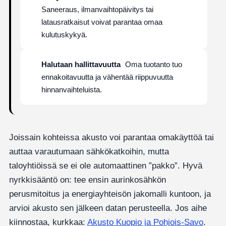
Saneeraus, ilmanvaihtopäivitys tai
latausratkaisut voivat parantaa omaa
kulutuskykyä.
Halutaan hallittavuutta
Oma tuotanto tuo
ennakoitavuutta ja vähentää riippuvuutta
hinnanvaihteluista.
Joissain kohteissa akusto voi parantaa omakäyttöä tai
auttaa varautumaan sähkökatkoihin, mutta
taloyhtiöissä se ei ole automaattinen ”pakko”. Hyvä
nyrkkisääntö on: tee ensin aurinkosähkön
perusmitoitus ja energiayhteisön jakomalli kuntoon, ja
arvioi akusto sen jälkeen datan perusteella. Jos aihe
kiinnostaa, kurkkaa:
Akusto Kuopio ja Pohjois-Savo
.