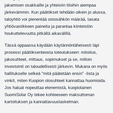
jakamisen osakkaille ja yhteisiin tiloihin aiempaa
järkevämmin. Kun päätökset tehdään oikein jo alussa,
taloyhtiö voi pienentää ostosähkön määrää, tasata
yhtiövastikkeen paineita ja parantaa kiinteistön
houkuttelevuutta pitkällä aikavälillä.
Tässä oppaassa käydään käytännönläheisesti läpi
prosessi päätöksenteosta toteutukseen: mitoitus,
jakosuhteet, mittaus, sopimukset ja se, milloin
investointi on taloudellisesti järkevin. Mukana on myös
hallitukselle selkeä ”mitä päätetään ensin” -lista ja
vinkit, miten Kuopion olosuhteet kannattaa huomioida.
Jos haluat nopeuttaa etenemistä, kuopiolainen
SuomiSolar Oy tekee kohteeseen maksuttoman
kartoituksen ja kannattavuuslaskelman.