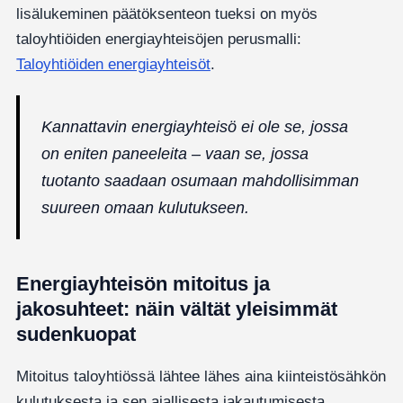
lisälukeminen päätöksenteon tueksi on myös
taloyhtiöiden energiayhteisöjen perusmalli:
Taloyhtiöiden energiayhteisöt
.
Kannattavin energiayhteisö ei ole se, jossa
on eniten paneeleita – vaan se, jossa
tuotanto saadaan osumaan mahdollisimman
suureen omaan kulutukseen.
Energiayhteisön mitoitus ja
jakosuhteet: näin vältät yleisimmät
sudenkuopat
Mitoitus taloyhtiössä lähtee lähes aina kiinteistösähkön
kulutuksesta ja sen ajallisesta jakautumisesta.