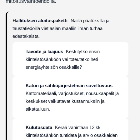
mitoitusvaihtoehdolla.
Hallituksen aloituspaketti
Näillä päätöksillä ja
taustatiedoilla viet asian maaliin ilman turhaa
edestakaista.
Tavoite ja laajuus
Keskitytkö ensin
kiinteistösähköön vai toteutatko heti
energiayhteisön osakkaille?
Katon ja sähköjärjestelmän soveltuvuus
Kattomateriaali, varjostukset, nousukaapelit ja
keskukset vaikuttavat kustannuksiin ja
aikatauluun.
Kulutusdata
Kerää vähintään 12 kk
kiinteistösähkön tuntidata ja arvio osakkaiden