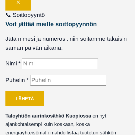
📞
Soittopyyntö
Voit jättää meille soittopyynnön
Jätä nimesi ja numerosi, niin soitamme takaisin
saman päivän aikana.
Nimi
*
Puhelin
*
LÄHETÄ
Taloyhtiön aurinkosähkö Kuopiossa
on nyt
ajankohtaisempi kuin koskaan, koska
energiayhteisömalli mahdollistaa tuotetun sähkön