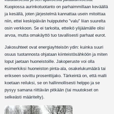
Kuopiossa aurinkotuotanto on parhaimmillaan keväällä
ja kesällä, joten järjestelmä kannattaa usein mitoittaa
niin, ettei keskipäivän huipputeho ”valu” liian suurelta
osin verkkoon. Se ei tarkoita, etteikö ylijäämälle olisi
arvoa, mutta omakäyttö tuo tavallisesti parhaat eurot.
Jakosuhteet ovat energiayhteisön ydin: kuinka suuri
osuus tuotannosta ohjataan kiinteistösähköön ja miten
loput jaetaan huoneistoille. Jakoperuste voi olla
esimerkiksi huoneiston pinta-ala, osakelukumäärä tai
erikseen sovittu prosenttijako. Tärkeintä on, että malli
koetaan reiluksi, se on hallinnollisesti helppo ja se
pysyy samana riittävän pitkään (tai muutokset on
selkeästi määritelty).