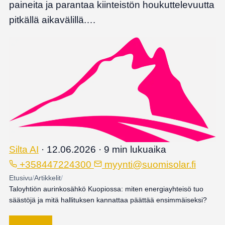
paineita ja parantaa kiinteistön houkuttelevuutta
pitkällä aikavälillä.…
Silta AI
·
12.06.2026
·
9 min lukuaika
+358447224300
myynti@suomisolar.fi
Etusivu
/
Artikkelit
/
Taloyhtiön aurinkosähkö Kuopiossa: miten energiayhteisö tuo
säästöjä ja mitä hallituksen kannattaa päättää ensimmäiseksi?