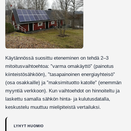
Käytännössä suosittu eteneminen on tehdä 2–3
mitoitusvaihtoehtoa: ”varma omakäyttö” (painotus
kiinteistösähköön), ”tasapainoinen energiayhteisö”
(osa osakkaille) ja ”maksimituotto katolle” (enemmän
myyntiä verkkoon). Kun vaihtoehdot on hinnoiteltu ja
laskettu samalla sähkön hinta- ja kulutusdatalla,
keskustelu muuttuu mielipiteistä vertailuksi.
LYHYT HUOMIO