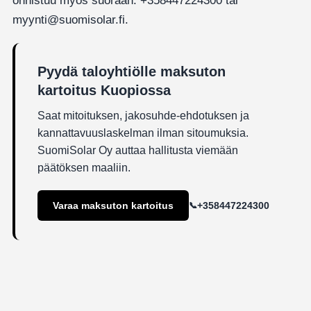
onnistuu myös suoraan: +358447224300 tai
myynti@suomisolar.fi.
Pyydä taloyhtiölle maksuton
kartoitus Kuopiossa
Saat mitoituksen, jakosuhde-ehdotuksen ja
kannattavuuslaskelman ilman sitoumuksia.
SuomiSolar Oy auttaa hallitusta viemään
päätöksen maaliin.
Varaa maksuton kartoitus
+358447224300