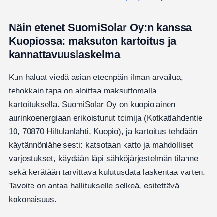
Näin etenet SuomiSolar Oy:n kanssa
Kuopiossa: maksuton kartoitus ja
kannattavuuslaskelma
Kun haluat viedä asian eteenpäin ilman arvailua,
tehokkain tapa on aloittaa maksuttomalla
kartoituksella. SuomiSolar Oy on kuopiolainen
aurinkoenergiaan erikoistunut toimija (Kotkatlahdentie
10, 70870 Hiltulanlahti, Kuopio), ja kartoitus tehdään
käytännönläheisesti: katsotaan katto ja mahdolliset
varjostukset, käydään läpi sähköjärjestelmän tilanne
sekä kerätään tarvittava kulutusdata laskentaa varten.
Tavoite on antaa hallitukselle selkeä, esitettävä
kokonaisuus.