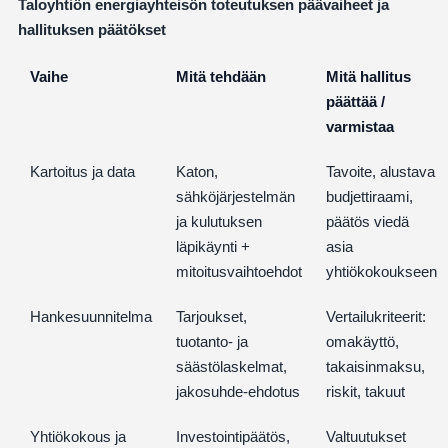
Taloyhtiön energiayhteisön toteutuksen päävaiheet ja
hallituksen päätökset
Vaihe
Mitä tehdään
Mitä hallitus
päättää /
varmistaa
Kartoitus ja data
Katon,
Tavoite, alustava
sähköjärjestelmän
budjettiraami,
ja kulutuksen
päätös viedä
läpikäynti +
asia
mitoitusvaihtoehdot
yhtiökokoukseen
Hankesuunnitelma
Tarjoukset,
Vertailukriteerit:
tuotanto- ja
omakäyttö,
säästölaskelmat,
takaisinmaksu,
jakosuhde-ehdotus
riskit, takuut
Yhtiökokous ja
Investointipäätös,
Valtuutukset