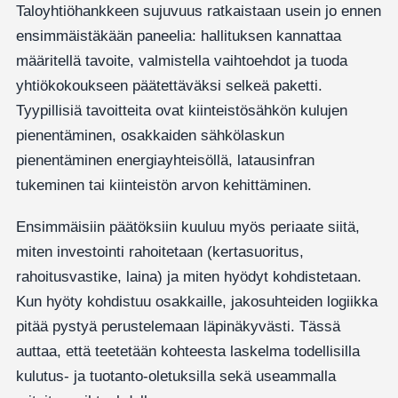
Taloyhtiöhankkeen sujuvuus ratkaistaan usein jo ennen
ensimmäistäkään paneelia: hallituksen kannattaa
määritellä tavoite, valmistella vaihtoehdot ja tuoda
yhtiökokoukseen päätettäväksi selkeä paketti.
Tyypillisiä tavoitteita ovat kiinteistösähkön kulujen
pienentäminen, osakkaiden sähkölaskun
pienentäminen energiayhteisöllä, latausinfran
tukeminen tai kiinteistön arvon kehittäminen.
Ensimmäisiin päätöksiin kuuluu myös periaate siitä,
miten investointi rahoitetaan (kertasuoritus,
rahoitusvastike, laina) ja miten hyödyt kohdistetaan.
Kun hyöty kohdistuu osakkaille, jakosuhteiden logiikka
pitää pystyä perustelemaan läpinäkyvästi. Tässä
auttaa, että teetetään kohteesta laskelma todellisilla
kulutus- ja tuotanto-oletuksilla sekä useammalla