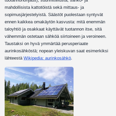
tuotannonohjaus), suunnittelusta, sähkö- ja
mahdollisista kattotöistä sekä mittaus- ja
sopimusjärjestelyistä. Säästöt puolestaan syntyvät
ennen kaikkea omakäytön kasvusta: mitä enemmän
taloyhtiö ja osakkaat käyttävät tuotannon itse, sitä
vähemmän ostetaan sähköä siirtoineen ja veroineen.
Taustaksi on hyvä ymmärtää perusperiaate
aurinkosähköstä; nopean yleiskuvan saat esimerkiksi
lähteestä
Wikipedia: aurinkosähkö
.