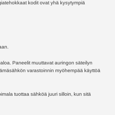
giatehokkaat kodit ovat yhä kysytympiä
kaan.
aloa. Paneelit muuttavat auringon säteilyn
jäämäsähkön varastoinnin myöhempää käyttöä
mala tuottaa sähköä juuri silloin, kun sitä