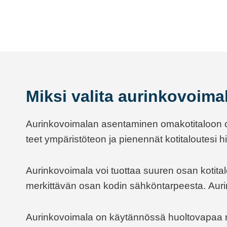
Miksi valita aurinkovoim
Aurinkovoimalan asentaminen omakotitaloon on yk
teet ympäristöteon ja pienennät kotitaloutesi h
Aurinkovoimala voi tuottaa suuren osan kotita
merkittävän osan kodin sähköntarpeesta. Aur
Aurinkovoimala on käytännössä huoltovapaa 