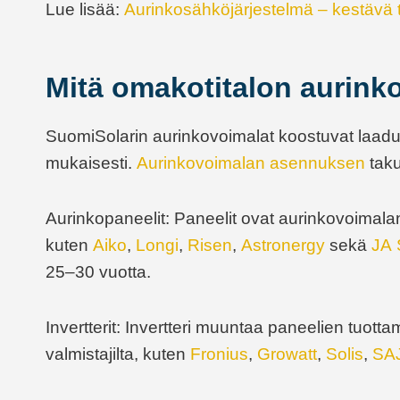
Lue lisää:
Aurinkosähköjärjestelmä – kestävä
Mitä omakotitalon aurink
SuomiSolarin aurinkovoimalat koostuvat laadukka
mukaisesti.
Aurinkovoimalan asennuksen
taku
Aurinkopaneelit: Paneelit ovat aurinkovoimal
kuten
Aiko
,
Longi
,
Risen
,
Astronergy
sekä
JA 
25–30 vuotta.
Invertterit: Invertteri muuntaa paneelien tuott
valmistajilta, kuten
Fronius
,
Growatt
,
Solis
,
SA