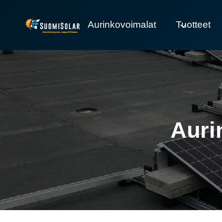
Siirry
sisältöön
Aurinkovoimalat
Tuotteet
Auri