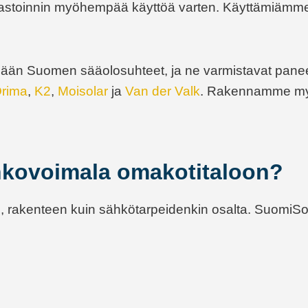
astoinnin myöhempää käyttöä varten. Käyttämiämme
ämään Suomen sääolosuhteet, ja ne varmistavat pane
rima
,
K2
,
Moisolar
ja
Van der Valk
. Rakennamme myös
inkovoimala omakotitaloon?
in, rakenteen kuin sähkötarpeidenkin osalta. SuomiSol