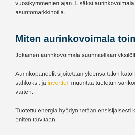
vuosikymmenien ajan. Lisäksi aurinkovoimala v
asuntomarkkinoilla.
Miten aurinkovoimala toi
Jokainen aurinkovoimala suunnitellaan yksilö
Aurinkopaneelit sijoitetaan yleensä talon kato
sähköksi, ja
invertteri
muuntaa tuotetun sähkö
varten.
Tuotettu energia hyödynnetään ensisijaisesti ki
eniten tarvitaan.