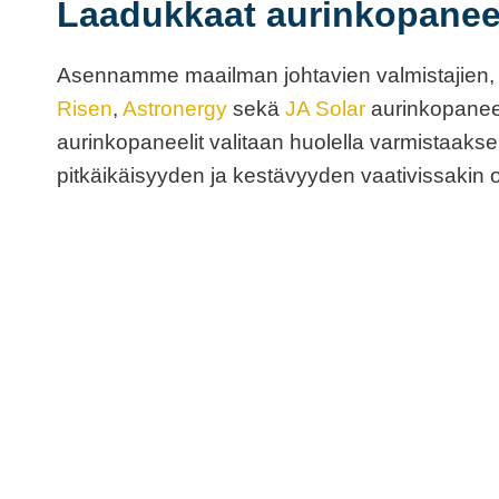
Laadukkaat aurinkopaneel
Asennamme maailman johtavien valmistajien,
Risen
,
Astronergy
sekä
JA Solar
aurinkopaneel
aurinkopaneelit valitaan huolella varmistaa
pitkäikäisyyden ja kestävyyden vaativissakin 