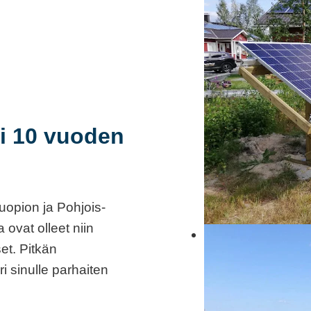
li 10 vuoden
opion ja Pohjois-
ovat olleet niin
et. Pitkän
 sinulle parhaiten