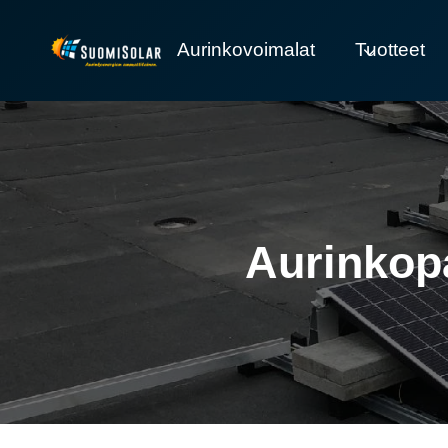
Siirry
sisältöön
Aurinkovoimalat
Tuotteet
Aurinkopa