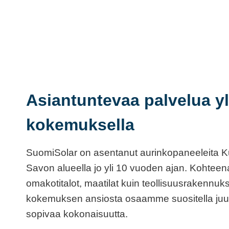
Asiantuntevaa palvelua y
kokemuksella
SuomiSolar on asentanut aurinkopaneeleita Ku
Savon alueella jo yli 10 vuoden ajan. Kohteena 
omakotitalot, maatilat kuin teollisuusrakennuks
kokemuksen ansiosta osaamme suositella juuri
sopivaa kokonaisuutta.