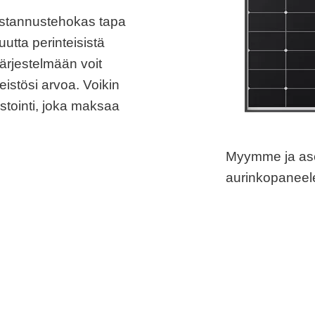
ustannustehokas tapa
utta perinteisistä
järjestelmään voit
eistösi arvoa. Voikin
stointi, joka maksaa
Myymme ja as
aurinkopaneele