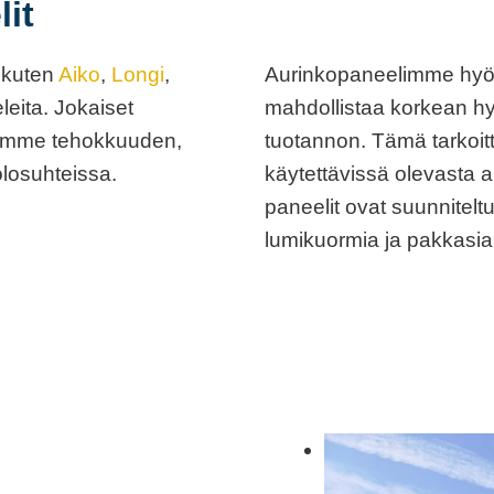
it
 kuten
Aiko
,
Longi
,
Aurinkopaneelimme hyöd
eita. Jokaiset
mahdollistaa korkean hy
ksemme tehokkuuden,
tuotannon. Tämä tarkoit
olosuhteissa.
käytettävissä olevasta a
paneelit ovat suunnitelt
lumikuormia ja pakkasia