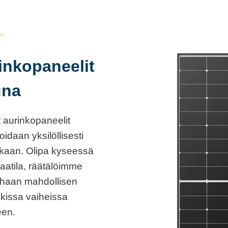
inkopaneelit
una
 aurinkopaneelit
idaan yksilöllisesti
ukaan. Olipa kyseessä
maatila, räätälöimme
arhaan mahdollisen
kissa vaiheissa
een.