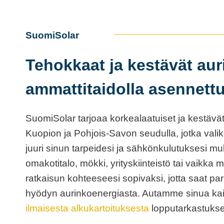
SuomiSolar
Tehokkaat ja kestävät aur
ammattitaidolla asennett
SuomiSolar tarjoaa korkealaatuiset ja kestävät
Kuopion ja Pohjois-Savon seudulla, jotka valiko
juuri sinun tarpeidesi ja sähkönkulutuksesi m
omakotitalo, mökki, yrityskiinteistö tai vaikka 
ratkaisun kohteeseesi sopivaksi, jotta saat p
hyödyn aurinkoenergiasta. Autamme sinua kai
ilmaisesta alkukartoituksesta
lopputarkastuks