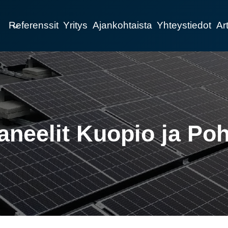
Referenssit
Yritys
Ajankohtaista
Yhteystiedot
Art
neelit Kuopio ja Po