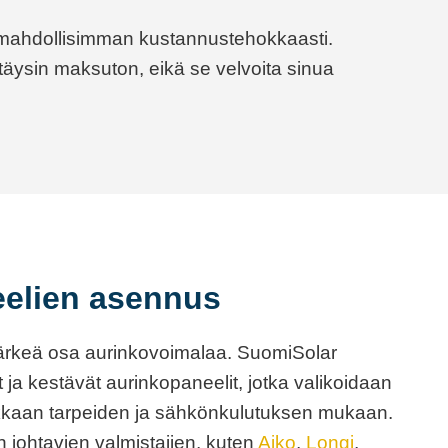
a mahdollisimman kustannustehokkaasti.
täysin maksuton, eikä se velvoita sinua
elien asennus
ärkeä osa aurinkovoimalaa. SuomiSolar
 ja kestävät aurinkopaneelit, jotka valikoidaan
siakkaan tarpeiden ja sähkönkulutuksen mukaan.
ohtavien valmistajien, kuten
Aiko
,
Longi
,