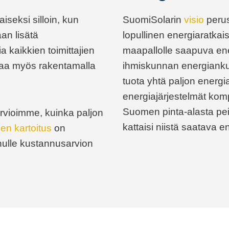
iseksi silloin, kun
SuomiSolarin
visio
perus
an lisätä
lopullinen energiaratkai
 kaikkien toimittajien
maapallolle saapuva ene
taa myös rakentamalla
ihmiskunnan energianku
tuota yhtä paljon energi
energiajärjestelmät komp
Suomen pinta-alasta peite
rvioimme, kuinka paljon
kattaisi niistä saatava
en kartoitus
on
nulle kustannusarvion