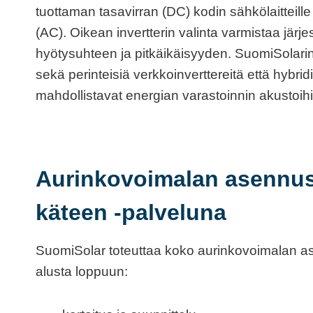
tuottaman tasavirran (DC) kodin sähkölaitteille
(AC). Oikean invertterin valinta varmistaa jär
hyötysuhteen ja pitkäikäisyyden. SuomiSolarin
sekä perinteisiä verkkoinverttereitä että hybridi-
mahdollistavat energian varastoinnin akustoihi
Aurinkovoimalan asennus
käteen -palveluna
SuomiSolar toteuttaa koko aurinkovoimalan 
alusta loppuun: