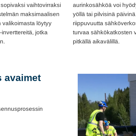
 sopivaksi vaihtovirraksi
aurinkosähköä voi hyödyn
jestelmän maksimaalisen
yöllä tai pilvisinä päiv
 valikoimasta löytyy
riippuvuutta sähköverkos
inverttereitä, jotka
turvaa sähkökatkosten v
n.
pitkällä aikavälillä.
 avaimet
asennusprosessin