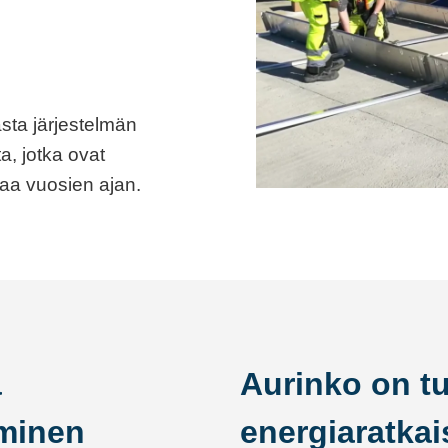
ta järjestelmän
, jotka ovat
giaa vuosien ajan.
a
Aurinko on t
aminen
energiaratkai