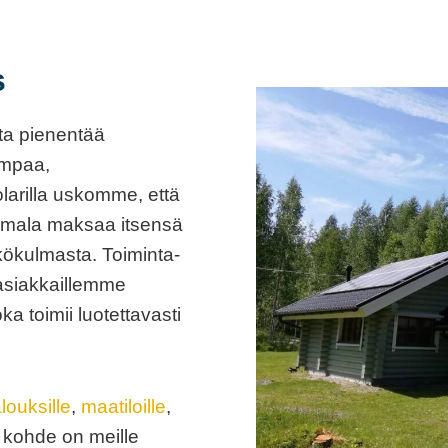
s
ta pienentää
aampaa,
arilla uskomme, että
voimala maksaa itsensä
äkökulmasta. Toiminta-
asiakkaillemme
a toimii luotettavasti
alouksille
,
maatiloille
,
 kohde on meille