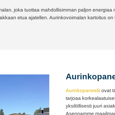
imalan, joka tuottaa mahdollisimman paljon energia
akkaan etua ajatellen. Aurinkovoimalan kartoitus on 
Aurinkopane
Aurinkopaneelit
ovat t
tarjoaa korkealaatuiset
yksilöllisesti juuri a
Asennamme maailman j