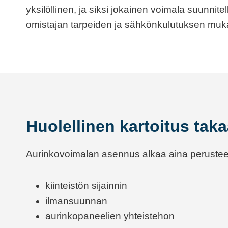
yksilöllinen, ja siksi jokainen voimala suunnitell
omistajan tarpeiden ja sähkönkulutuksen muk
Huolellinen kartoitus ta
Aurinkovoimalan asennus alkaa aina perusteel
kiinteistön sijainnin
ilmansuunnan
aurinkopaneelien yhteistehon