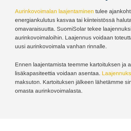
Aurinkovoimalan laajentaminen
tulee ajankohta
energiankulutus kasvaa tai kiinteistössä haluta
omavaraisuutta. SuomiSolar tekee laajennuksia
aurinkovoimaloihin. Laajennus voidaan toteut
uusi aurinkovoimala vanhan rinnalle.
Ennen laajentamista teemme kartoituksen ja a
lisäkapasiteettia voidaan asentaa.
Laajennuks
maksuton. Kartoituksen jälkeen lähetämme si
omasta aurinkovoimalasta.