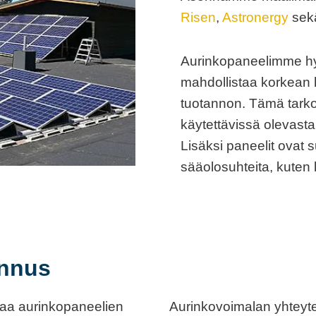
Risen
,
Astronergy
sek
Aurinkopaneelimme hyö
mahdollistaa korkean 
tuotannon. Tämä tarko
käytettävissä olevasta
Lisäksi paneelit ovat 
sääolosuhteita, kuten 
ennus
aa aurinkopaneelien
Aurinkovoimalan yhtey