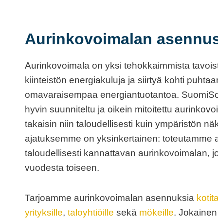
Aurinkovoimalan asennu
Aurinkovoimala on yksi tehokkaimmista tavois
kiinteistön energiakuluja ja siirtyä kohti puht
omavaraisempaa energiantuotantoa. SuomiSol
hyvin suunniteltu ja oikein mitoitettu aurinko
takaisin niin taloudellisesti kuin ympäristön n
ajatuksemme on yksinkertainen: toteutamme 
taloudellisesti kannattavan aurinkovoimalan, jok
vuodesta toiseen.
Tarjoamme aurinkovoimalan asennuksia
kotit
yrityksille
,
taloyhtiöille
sekä
mökeille
. Jokainen