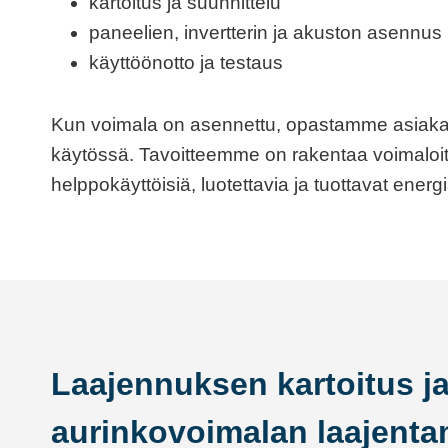
kartoitus ja suunnittelu
paneelien, invertterin ja akuston asennus
käyttöönotto ja testaus
Kun voimala on asennettu, opastamme asiakas
käytössä. Tavoitteemme on rakentaa voimaloita
helppokäyttöisiä, luotettavia ja tuottavat ener
Laajennuksen kartoitus j
aurinkovoimalan laajent