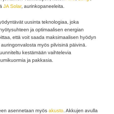
ä
JA Solar
, aurinkopaneeleita.
dyntävät uusinta teknologiaa, joka
hyötysuhteen ja optimaalisen energian
ittaa, että voit saada maksimaalisen hyödyn
 auringonvalosta myös pilvisinä päivinä.
suunniteltu kestämään vaihtelevia
lumikuormia ja pakkasia.
teen asennetaan myös
akusto
. Akkujen avulla