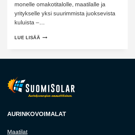
monelle omakotitalolle, maatilalle ja
yritykselle yksi suurimmista juoksevista
kuluista –…
AURINKOSÄHKÖN
LUE LISÄÄ
KANNATTAVUUS
KUOPIOSSA
2026:
PALJONKO
VOIT
SÄÄSTÄÄ
OMAKOTITALOSSA,
MAATILALLA
TAI
YRITYKSESSÄ?
AURINKOVOIMALAT
Maatilat