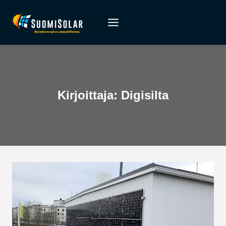
Siirry
sisältöön
Kirjoittaja: Digisilta