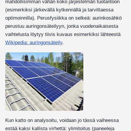
mahdollisimman vähän koko järjestelmän tuotantoon
(esimerkiksi järkevällä kytkennällä ja tarvittaessa
optimoinnilla). Perusfysiikka on selkeä: aurinkosähkö
perustuu auringonsäteilyyn, jonka vuodenaikaisesta
vaihtelusta löytyy tiivis kuvaus esimerkiksi lähteestä
Wikipedia: auringonsäteily
.
Kun katto on analysoitu, voidaan jo tässä vaiheessa
estää kaksi kallista virhettä: ylimitoitus (paneeleja