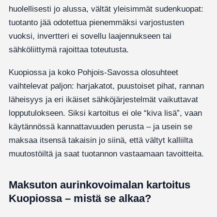
huolellisesti jo alussa, vältät yleisimmät sudenkuopat:
tuotanto jää odotettua pienemmäksi varjostusten
vuoksi, invertteri ei sovellu laajennukseen tai
sähköliittymä rajoittaa toteutusta.
Kuopiossa ja koko Pohjois-Savossa olosuhteet
vaihtelevat paljon: harjakatot, puustoiset pihat, rannan
läheisyys ja eri ikäiset sähköjärjestelmät vaikuttavat
lopputulokseen. Siksi kartoitus ei ole “kiva lisä”, vaan
käytännössä kannattavuuden perusta – ja usein se
maksaa itsensä takaisin jo siinä, että vältyt kalliilta
muutostöiltä ja saat tuotannon vastaamaan tavoitteita.
Maksuton aurinkovoimalan kartoitus
Kuopiossa – mistä se alkaa?