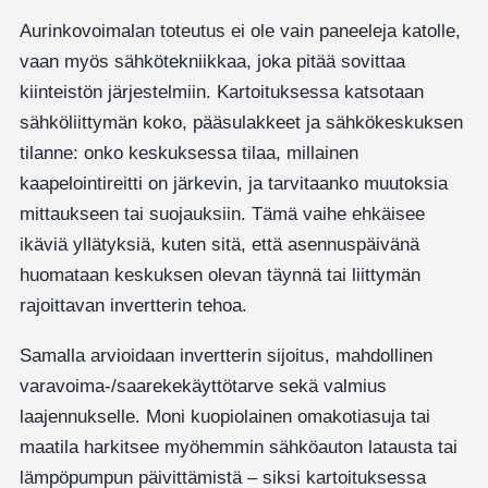
Aurinkovoimalan toteutus ei ole vain paneeleja katolle,
vaan myös sähkötekniikkaa, joka pitää sovittaa
kiinteistön järjestelmiin. Kartoituksessa katsotaan
sähköliittymän koko, pääsulakkeet ja sähkökeskuksen
tilanne: onko keskuksessa tilaa, millainen
kaapelointireitti on järkevin, ja tarvitaanko muutoksia
mittaukseen tai suojauksiin. Tämä vaihe ehkäisee
ikäviä yllätyksiä, kuten sitä, että asennuspäivänä
huomataan keskuksen olevan täynnä tai liittymän
rajoittavan invertterin tehoa.
Samalla arvioidaan invertterin sijoitus, mahdollinen
varavoima-/saarekekäyttötarve sekä valmius
laajennukselle. Moni kuopiolainen omakotiasuja tai
maatila harkitsee myöhemmin sähköauton latausta tai
lämpöpumpun päivittämistä – siksi kartoituksessa