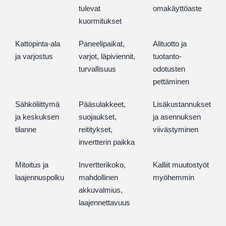
tulevat
omakäyttöaste
kuormitukset
Kattopinta-ala
Paneelipaikat,
Alituotto ja
ja varjostus
varjot, läpiviennit,
tuotanto-
turvallisuus
odotusten
pettäminen
Sähköliittymä
Pääsulakkeet,
Lisäkustannukset
ja keskuksen
suojaukset,
ja asennuksen
tilanne
reititykset,
viivästyminen
invertterin paikka
Mitoitus ja
Invertterikoko,
Kalliit muutostyöt
laajennuspolku
mahdollinen
myöhemmin
akkuvalmius,
laajennettavuus