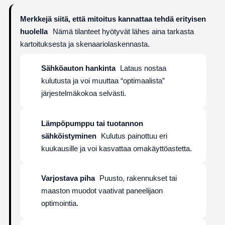
Merkkejä siitä, että mitoitus kannattaa tehdä erityisen
huolella
Nämä tilanteet hyötyvät lähes aina tarkasta
kartoituksesta ja skenaariolaskennasta.
Sähköauton hankinta
Lataus nostaa
kulutusta ja voi muuttaa “optimaalista”
järjestelmäkokoa selvästi.
Lämpöpumppu tai tuotannon
sähköistyminen
Kulutus painottuu eri
kuukausille ja voi kasvattaa omakäyttöastetta.
Varjostava piha
Puusto, rakennukset tai
maaston muodot vaativat paneelijaon
optimointia.