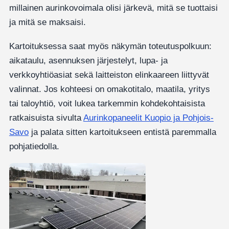
millainen aurinkovoimala olisi järkevä, mitä se tuottaisi
ja mitä se maksaisi.
Kartoituksessa saat myös näkymän toteutuspolkuun:
aikataulu, asennuksen järjestelyt, lupa- ja
verkkoyhtiöasiat sekä laitteiston elinkaareen liittyvät
valinnat. Jos kohteesi on omakotitalo, maatila, yritys
tai taloyhtiö, voit lukea tarkemmin kohdekohtaisista
ratkaisuista sivulta
Aurinkopaneelit Kuopio ja Pohjois-
Savo
ja palata sitten kartoitukseen entistä paremmalla
pohjatiedolla.