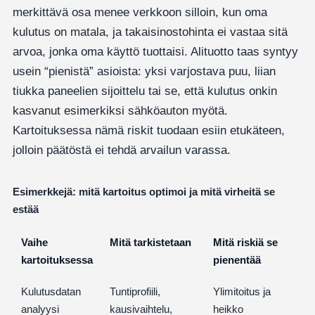
merkittävä osa menee verkkoon silloin, kun oma
kulutus on matala, ja takaisinostohinta ei vastaa sitä
arvoa, jonka oma käyttö tuottaisi. Alituotto taas syntyy
usein “pienistä” asioista: yksi varjostava puu, liian
tiukka paneelien sijoittelu tai se, että kulutus onkin
kasvanut esimerkiksi sähköauton myötä.
Kartoituksessa nämä riskit tuodaan esiin etukäteen,
jolloin päätöstä ei tehdä arvailun varassa.
Esimerkkejä: mitä kartoitus optimoi ja mitä virheitä se
estää
Vaihe
Mitä tarkistetaan
Mitä riskiä se
kartoituksessa
pienentää
Kulutusdatan
Tuntiprofiili,
Ylimitoitus ja
analyysi
kausivaihtelu,
heikko