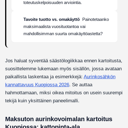
toteutuskelpoisuuden arviointia.
Tavoite tuotto vs. omakäyttö
Painotetaanko
maksimaalista vuosituotantoa vai
mahdollisimman suurta omakäyttöastetta?
Jos haluat syventää säästölogiikkaa ennen kartoitusta,
suosittelemme lukemaan myös sisällön, jossa avataan
paikallista laskentaa ja esimerkkejä:
Aurinkosähkön
kannattavuus Kuopiossa 2026
. Se auttaa
hahmottamaan, miksi oikea mitoitus on usein suurempi
tekijä kuin yksittäinen paneelimalli.
Maksuton aurinkovoimalan kartoitus
Kuopiossa: kattopinta-ala,