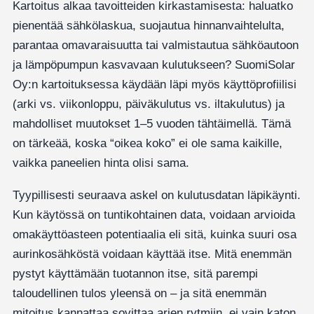
Kartoitus alkaa tavoitteiden kirkastamisesta: haluatko
pienentää sähkölaskua, suojautua hinnanvaihtelulta,
parantaa omavaraisuutta tai valmistautua sähköautoon
ja lämpöpumpun kasvavaan kulutukseen? SuomiSolar
Oy:n kartoituksessa käydään läpi myös käyttöprofiilisi
(arki vs. viikonloppu, päiväkulutus vs. iltakulutus) ja
mahdolliset muutokset 1–5 vuoden tähtäimellä. Tämä
on tärkeää, koska “oikea koko” ei ole sama kaikille,
vaikka paneelien hinta olisi sama.
Tyypillisesti seuraava askel on kulutusdatan läpikäynti.
Kun käytössä on tuntikohtainen data, voidaan arvioida
omakäyttöasteen potentiaalia eli sitä, kuinka suuri osa
aurinkosähköstä voidaan käyttää itse. Mitä enemmän
pystyt käyttämään tuotannon itse, sitä parempi
taloudellinen tulos yleensä on – ja sitä enemmän
mitoitus kannattaa sovittaa arjen rytmiin, ei vain katon