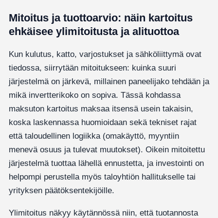
Mitoitus ja tuottoarvio: näin kartoitus
ehkäisee ylimitoitusta ja alituottoa
Kun kulutus, katto, varjostukset ja sähköliittymä ovat
tiedossa, siirrytään mitoitukseen: kuinka suuri
järjestelmä on järkevä, millainen paneelijako tehdään ja
mikä invertterikoko on sopiva. Tässä kohdassa
maksuton kartoitus maksaa itsensä usein takaisin,
koska laskennassa huomioidaan sekä tekniset rajat
että taloudellinen logiikka (omakäyttö, myyntiin
menevä osuus ja tulevat muutokset). Oikein mitoitettu
järjestelmä tuottaa lähellä ennustetta, ja investointi on
helpompi perustella myös taloyhtiön hallitukselle tai
yrityksen päätöksentekijöille.
Ylimitoitus näkyy käytännössä niin, että tuotannosta