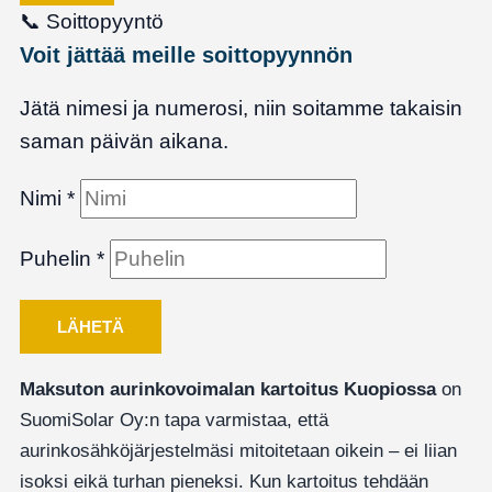
📞
Soittopyyntö
Voit jättää meille soittopyynnön
Jätä nimesi ja numerosi, niin soitamme takaisin
saman päivän aikana.
Nimi
*
Puhelin
*
LÄHETÄ
Maksuton aurinkovoimalan kartoitus Kuopiossa
on
SuomiSolar Oy:n tapa varmistaa, että
aurinkosähköjärjestelmäsi mitoitetaan oikein – ei liian
isoksi eikä turhan pieneksi. Kun kartoitus tehdään