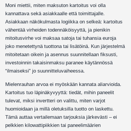
Moni miettii, miten maksuton kartoitus voi olla
kannattava sekä asiakkaalle että toimittajalle.
Asiakkaan näkökulmasta logiikka on selkeä: kartoitus
vähentää virheiden todennäköisyyttä, ja pienikin
mitoitusvirhe voi maksaa satoja tai tuhansia euroja
joko menetettynä tuottona tai lisätöinä. Kun järjestelmä
mitoitetaan oikein ja asennus suunnitellaan fiksusti,
investoinnin takaisinmaksu paranee käytännössä
“ilmaiseksi” jo suunnitteluvaiheessa.
Mielenrauhan arvoa ei myöskään kannata aliarvioida.
Kartoitus tuo läpinäkyvyyttä: tiedät, mihin paneelit
tulevat, miksi invertteri on valittu, miten varjot
huomioidaan ja millä oletuksilla tuotto on laskettu.
Tämä auttaa vertailemaan tarjouksia järkevästi – ei
pelkkien kilowattipiikkien tai paneelimäärien