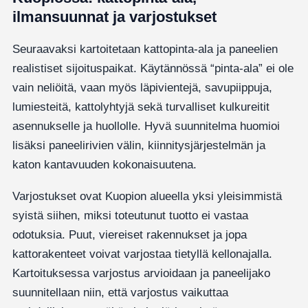
ilmansuunnat ja varjostukset
Seuraavaksi kartoitetaan kattopinta-ala ja paneelien
realistiset sijoituspaikat. Käytännössä “pinta-ala” ei ole
vain neliöitä, vaan myös läpivientejä, savupiippuja,
lumiesteitä, kattolyhtyjä sekä turvalliset kulkureitit
asennukselle ja huollolle. Hyvä suunnitelma huomioi
lisäksi paneelirivien välin, kiinnitysjärjestelmän ja
katon kantavuuden kokonaisuutena.
Varjostukset ovat Kuopion alueella yksi yleisimmistä
syistä siihen, miksi toteutunut tuotto ei vastaa
odotuksia. Puut, viereiset rakennukset ja jopa
kattorakenteet voivat varjostaa tietyllä kellonajalla.
Kartoituksessa varjostus arvioidaan ja paneelijako
suunnitellaan niin, että varjostus vaikuttaa