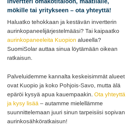
Invertteri omakotitaloon, maatilalle,
mökille tai yritykseen – ota yhteyttä!
Haluatko tehokkaan ja kestävän invertterin
aurinkopaneelijärjestelmääsi? Tai kaipaatko
aurinkopaneeleita Kuopion
alueella?
SuomiSolar auttaa sinua löytämään oikean
ratkaisun.
Palveluidemme kannalta keskeisimmät alueet
ovat Kuopio ja koko Pohjois-Savo, mutta älä
epäröi kysyä apua kauempaakin.
Ota yhteyttä
ja kysy lisää
– autamme mielellämme
suunnittelemaan juuri sinun tarpeisiisi sopivan
aurinkosähköratkaisun!