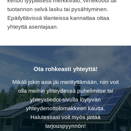
kertoo tyypillisesti merkkivalo, virhekoodi tai
tuotannon selvä lasku tai pysähtyminen.
Epäilyttävissä tilanteissa kannattaa ottaa
yhteyttä asentajaan.
Ota rohkeasti yhteyttä!
Mikäli jokin asia jäi mietityttämään, niin voit
olla meihin yhteydessä puhelimitse tai
yhteystiedot-sivulta löytyvän
yhteydenottolomakkeen kautta.
Halutessasi voit myös jättää
tarjouspyynnön!