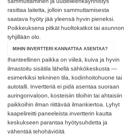
sammuttaminen ja uudelleenkäynnistys
rasittaa laitetta, jolloin sammuttamisesta
saatava hyöty jää yleensä hyvin pieneksi.
Poikkeuksena pitkät huoltokatkot tai asunnon
tyhjillään olo.
MIHIN INVERTTERI KANNATTAA ASENTAA?
Ihanteellinen paikka on viileä, kuiva ja hyvin
ilmastoitu sisätila lähellä sähkökeskusta —
esimerkiksi tekninen tila, kodinhoitohuone tai
autotalli. Invertteriä ei pidä asentaa suoraan
auringonvaloon, kosteisiin tiloihin tai ahtaisiin
paikkoihin ilman riittävää ilmankiertoa. Lyhyt
kaapelireitti paneeleista invertterin kautta
keskukseen parantaa hyötysuhdetta ja
vähentää tehohäviöitä