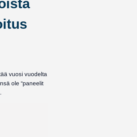
oista
oitus
tää vuosi vuodelta
nsä ole “paneelit
…