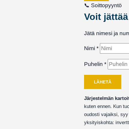
📞
Soittopyyntö
Voit jättä
Jätä nimesi ja nu
Nimi
*
Puhelin
*
LÄHETÄ
Järjestelmän kartoi
kuten ennen. Kun tuo
oudosti vajaiksi, syy
yksityiskohta: invertt