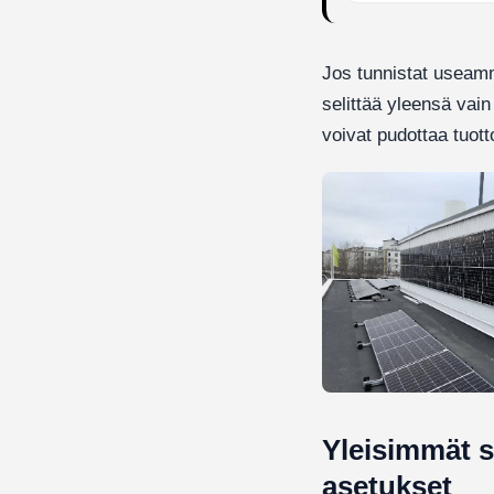
Jos tunnistat useamm
selittää yleensä vain
voivat pudottaa tuott
Yleisimmät sy
asetukset