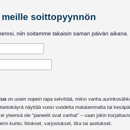
ä meille soittopyynnön
merosi, niin soitamme takaisin saman päivän aikana.
tus
on usein nopein tapa selvittää, miksi vanha aurinkosähkö
tantokäyrä näyttää vuosi vuodelta matalammalta tai kesäpäi
 ei yleensä ole “paneelit ovat vanhat” – vaan jokin korjattavi
erin kunto, liitokset, varjostukset, lika tai asetukset.