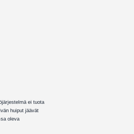
järjestelmä ei tuota
vän huiput jäävät
ssa oleva