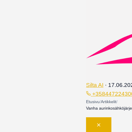
Silta AI
·
17.06.20
+35844722430
Etusivu
/
Artikkelit
/
Vanha aurinkosähköjärjes