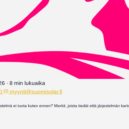
26
·
8 min lukuaika
0
myynti@suomisolar.fi
telmä ei tuota kuten ennen? Merkit, joista tiedät että järjestelmän kart