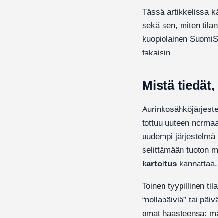
Tässä artikkelissa k
sekä sen, miten tila
kuopiolainen SuomiSo
takaisin.
Mistä tiedät,
Aurinkosähköjärjeste
tottuu uuteen norma
uudempi järjestelmä
selittämään tuoton m
kartoitus
kannattaa.
Toinen tyypillinen ti
“nollapäiviä” tai pä
omat haasteensa: mat