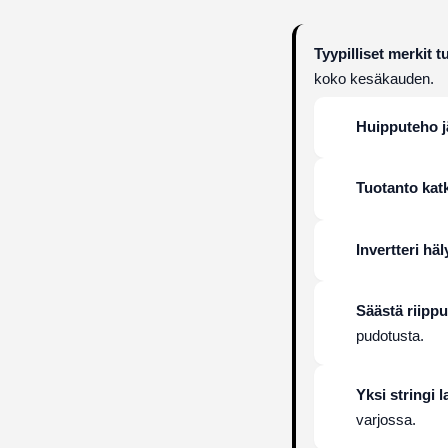
Tyypilliset merkit 
koko kesäkauden.
Huipputeho j
Tuotanto katk
Invertteri häl
Säästä riipp
pudotusta.
Yksi stringi 
varjossa.