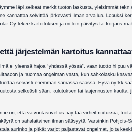
äymme läpi selkeät merkit tuoton laskusta, yleisimmät tekni
nne kannattaa selvittää järkevästi ilman arvailua. Lopuksi k
lar Oy tekee kartoituksen ja milloin päivitys tai korjaus ma
 että järjestelmän kartoitus kannatta
lmä ei yleensä hajoa “yhdessä yössä”, vaan tuotto hiipuu väh
alitasoon ja huomaa ongelman vasta, kun sähkölasku kasvaa
 tuottaa selvästi enemmän samassa säässä. Hyvä nyrkkisään
uutosta selkeästi sään, kulutuksen tai laajennusten kautta,
lanne on, että valvontasovellus näyttää virheilmoituksia, tuot
iväkäyrä on sahalaitainen ilman sääsyytä. Varsinkin Pohjois-
ala aurinko ja pitkät varjot paljastavat ongelmat, joita kesk