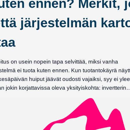
uten ennen? Merkit, j
että järjestelmän kart
taa
itus on usein nopein tapa selvittää, miksi vanha
stelmä ei tuota kuten ennen. Kun tuotantokäyrä näyt
esäpäivän huiput jäävät oudosti vajaiksi, syy ei ylee
n jokin korjattavissa oleva yksityiskohta: invertterin