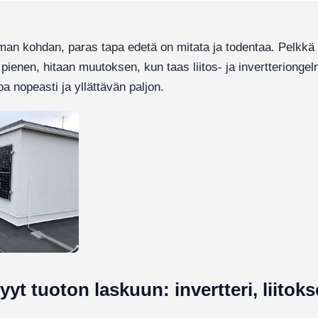
an kohdan, paras tapa edetä on mitata ja todentaa. Pelkkä 
 pienen, hitaan muutoksen, kun taas liitos- ja invertteriongel
oa nopeasti ja yllättävän paljon.
yt tuoton laskuun: invertteri, liitoks