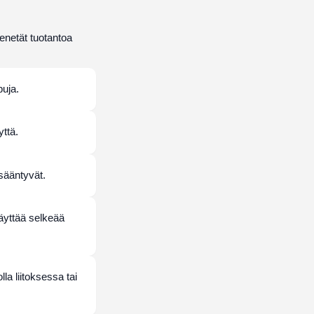
enetät tuotantoa
uja.
ttä.
sääntyvät.
näyttää selkeää
la liitoksessa tai