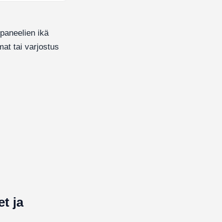
paneelien ikä
mat tai varjostus
et ja