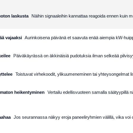
tuoton laskusta
Näihin signaaleihin kannattaa reagoida ennen kuin m
ää vajaaksi
Aurinkoisena päivänä et saavuta enää aiempia kW-huipp
eilee
Päiväkäyrässä on äkkinäisiä pudotuksia ilman selkeää pilvisyy
yttelee
Toistuvat virhekoodit, ylikuumeneminen tai yhteysongelmat li
umaton heikentyminen
Vertailu edellisvuoteen samalla säätyypillä 
laahaa
Jos seurannassa näkyy eroja paneeliryhmien välillä, vika voi ol