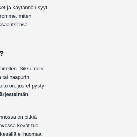
set ja käytännön syyt
erromme, miten
ksaa itsensä
a?
itellen. Siksi moni
 tai naapurin
tö on: jos et pysty
järjestelmän
annossa on pitkiä
Savossa kevät tuo
ikesällä ei huomaa.