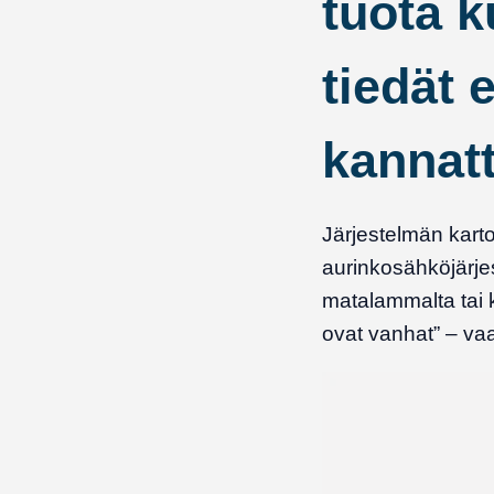
tuota k
tiedät 
kannat
Järjestelmän karto
aurinkosähköjärje
matalammalta tai k
ovat vanhat” – vaa