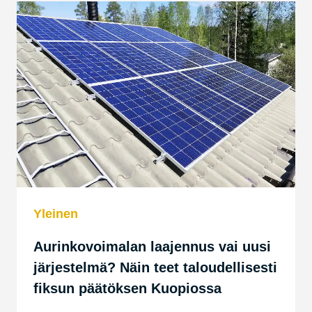
PAIKALLINEN
ASENNUS
OIKEASTI
TARKOITTAA
AIKATAULUN,
LAADUN
JA
PALVELUN
KANNALTA?
Yleinen
Aurinkovoimalan laajennus vai uusi
järjestelmä? Näin teet taloudellisesti
fiksun päätöksen Kuopiossa