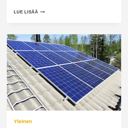
KANNATTAAKO
LUE LISÄÄ
AURINKOPANEELIT
ASENTAA
ENNEN
KATTOREMONTTIA
VAI
SEN
JÄLKEEN?
Yleinen