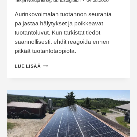
Tekijä
wordpress@louhosdigital.fi
04.08.2026
Aurinkovoimalan tuotannon seuranta
paljastaa hälytykset ja poikkeavat
tuotantoluvut. Kun tarkistat tiedot
säännöllisesti, ehdit reagoida ennen
pitkää tuotantotappiota.
MITEN
LUE LISÄÄ
AURINKOVOIMALAN
TUOTANTOA
SEURATAAN
JA
POIKKEAMAT
HUOMATAAN
AJOISSA?