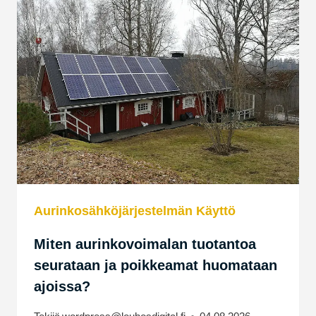
–
ENEMMÄN
OMAA
ENERGIAA
HYÖTYKÄYTTÖÖN
KUOPIOSSA
Aurinkosähköjärjestelmän Käyttö
Miten aurinkovoimalan tuotantoa
seurataan ja poikkeamat huomataan
ajoissa?