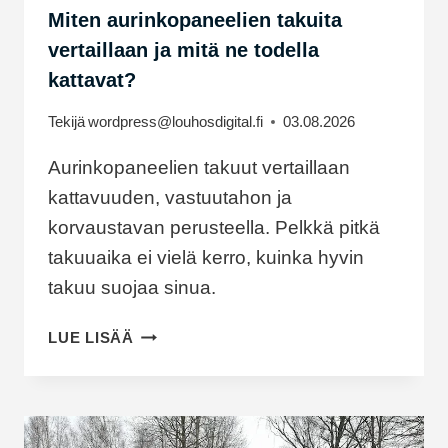
Miten aurinkopaneelien takuita
vertaillaan ja mitä ne todella
kattavat?
Tekijä
wordpress@louhosdigital.fi
03.08.2026
Aurinkopaneelien takuut vertaillaan
kattavuuden, vastuutahon ja
korvaustavan perusteella. Pelkkä pitkä
takuuaika ei vielä kerro, kuinka hyvin
takuu suojaa sinua.
MITEN
LUE LISÄÄ
AURINKOPANEELIEN
TAKUITA
VERTAILLAAN
JA