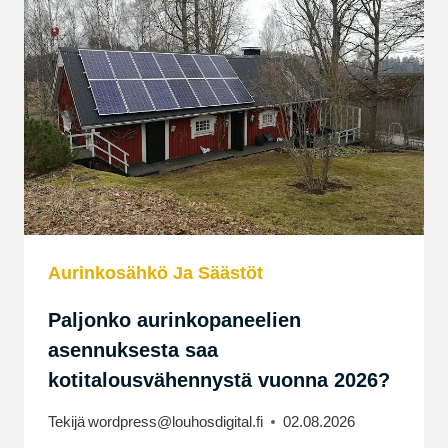
MITÄ
NE
TODELLA
KATTAVAT?
Aurinkosähkö Ja Säästöt
Paljonko aurinkopaneelien
asennuksesta saa
kotitalousvähennystä vuonna 2026?
Tekijä
wordpress@louhosdigital.fi
02.08.2026