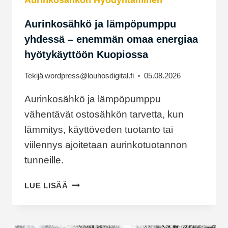
Aurinkosähkö ja lämpöpumppu
yhdessä – enemmän omaa energiaa
hyötykäyttöön Kuopiossa
Tekijä
wordpress@louhosdigital.fi
05.08.2026
Aurinkosähkö ja lämpöpumppu
vähentävät ostosähkön tarvetta, kun
lämmitys, käyttöveden tuotanto tai
viilennys ajoitetaan aurinkotuotannon
tunneille.
AURINKOSÄHKÖ
LUE LISÄÄ
JA
LÄMPÖPUMPPU
YHDESSÄ