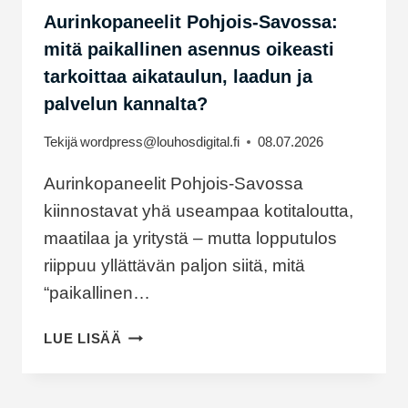
Aurinkopaneelit Pohjois-Savossa:
mitä paikallinen asennus oikeasti
tarkoittaa aikataulun, laadun ja
palvelun kannalta?
Tekijä
wordpress@louhosdigital.fi
08.07.2026
Aurinkopaneelit Pohjois-Savossa
kiinnostavat yhä useampaa kotitaloutta,
maatilaa ja yritystä – mutta lopputulos
riippuu yllättävän paljon siitä, mitä
“paikallinen…
AURINKOPANEELIT
LUE LISÄÄ
POHJOIS-
SAVOSSA:
MITÄ