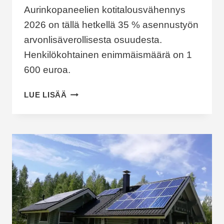
Aurinkopaneelien kotitalousvähennys
2026 on tällä hetkellä 35 % asennustyön
arvonlisäverollisesta osuudesta.
Henkilökohtainen enimmäismäärä on 1
600 euroa.
PALJONKO
LUE LISÄÄ
AURINKOPANEELIEN
ASENNUKSESTA
SAA
KOTITALOUSVÄHENNYSTÄ
VUONNA
2026?