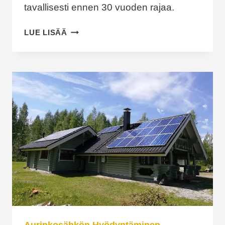
tavallisesti ennen 30 vuoden rajaa.
AURINKOVOIMALAN
LUE LISÄÄ
ELINKAARI
30
VUODESSA
–
MITÄ
OSIA
UUSITAAN
JA
MILLOIN?
Aurinkosähkön Hyödyntäminen