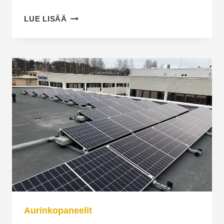
VOIKO
LUE LISÄÄ
AURINKOPANEELIT
ASENTAA
MAAHAN
POHJOIS-
SAVOSSA?
Aurinkopaneelit