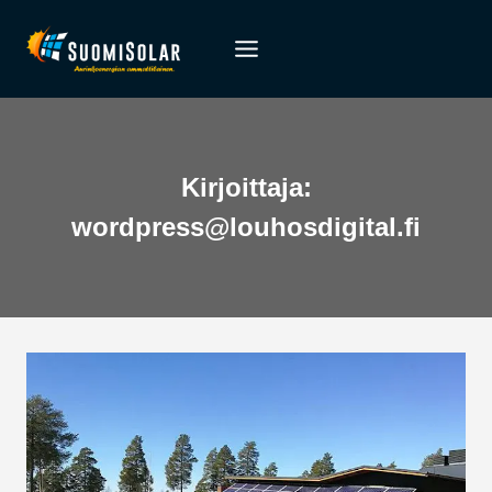
Siirry
sisältöön
Kirjoittaja:
wordpress@louhosdigital.fi