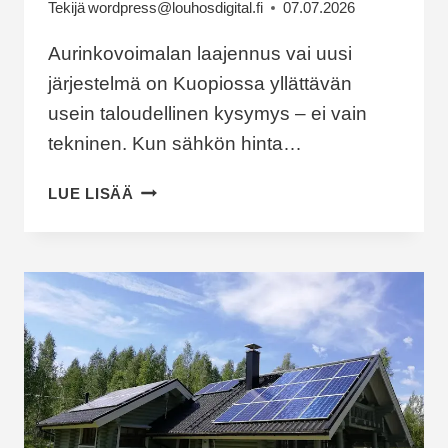
Tekijä
wordpress@louhosdigital.fi
07.07.2026
Aurinkovoimalan laajennus vai uusi
järjestelmä on Kuopiossa yllättävän
usein taloudellinen kysymys – ei vain
tekninen. Kun sähkön hinta…
AURINKOVOIMALAN
LUE LISÄÄ
LAAJENNUS
VAI
UUSI
JÄRJESTELMÄ?
NÄIN
TEET
TALOUDELLISESTI
FIKSUN
PÄÄTÖKSEN
KUOPIOSSA