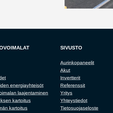
OVOIMALAT
SIVUSTO
Aurinkopaneelit
Akut
det
Invertterit
iden energiayhteisöt
Referenssit
oimalan laajentaminen
Yritys
ksen kartoitus
Yhteystiedot
män kartoitus
Tietosuojaseloste