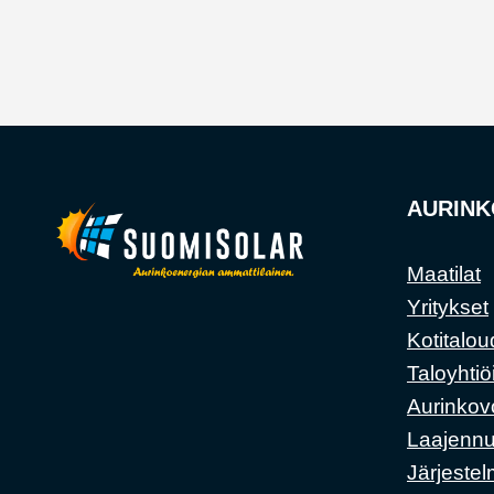
AURINK
Maatilat
Yritykset
Kotitalou
Taloyhtiö
Aurinkov
Laajennu
Järjestel